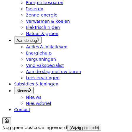
Energie besparen
Isoleren
Zonne-energie
Verwarmen & koelen
Elektrisch rijden
Natuur & groen
Aan de slag
Acties & initiatieven
Energiehulp
Vergunningen
Vind vakspecialist
Aan de slag met uw buren
Lees ervaringen
Subsidies & leningen
Nieuws
Nieuws
Nieuwsbrief
Contact
Nog geen postcode ingevoerd
(Wijzig postcode)