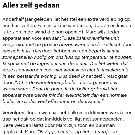
Alles zelf gedaan
Anderhalf jaar geleden liet het stel een extra verdieping op
hun huis zetten. Een installatie van buizen, draden en kasten
is te zien in de wand die nog openligt. Marc wijst ieder
apparaat een voor een aan: “
Deze balansventilatie unit
verspreidt met de groene buizen warme en frisse lucht door
ons hele huis. Hierdoor hebben we een beperkt aantal
zonnepanelen nodig om ons huis op temperatuur te houden.
Ik sprak met de ingenieur van deze unit. Die liet weten dat
deze is ontworpen voor nieuwbouw en niet te installeren is
in een bestaande woning. Dus deed ik het zelf.”.
Marc gaat
door: “
Dit is de warmtepompboiler die zorgt voor ons
warme water. Door de pomp in de boiler gebruikt het
apparaat twee derde minder elektriciteit dan een normale
boiler. Hij is dus veel efficiënter en duurzamer."
Vervolgens lopen we naar het balkon en klimmen we via een
trap het dak op dat inmiddels vol ligt met zonnepanelen.
Deze werden laatst door Marc, zijn zoon en buurman
geplaatst. Marc:
“Er liggen er vier op het schuurtje en