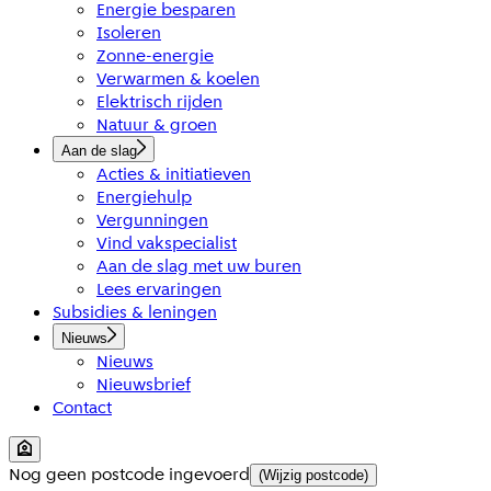
Energie besparen
Isoleren
Zonne-energie
Verwarmen & koelen
Elektrisch rijden
Natuur & groen
Aan de slag
Acties & initiatieven
Energiehulp
Vergunningen
Vind vakspecialist
Aan de slag met uw buren
Lees ervaringen
Subsidies & leningen
Nieuws
Nieuws
Nieuwsbrief
Contact
Nog geen postcode ingevoerd
(Wijzig postcode)