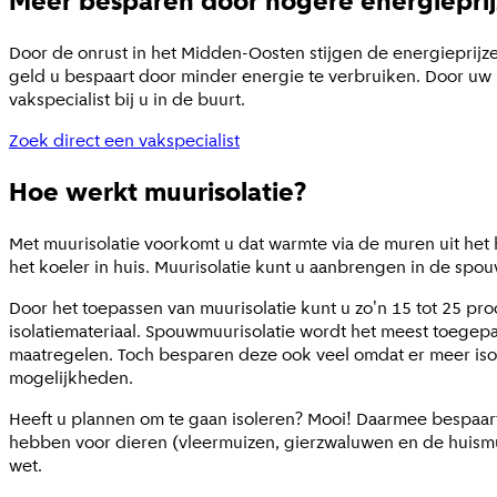
Meer besparen door hogere energiepri
Door de onrust in het Midden-Oosten stijgen de energieprijze
geld u bespaart door minder energie te verbruiken. Door uw h
vakspecialist bij u in de buurt.
Zoek direct een vakspecialist
Hoe werkt muurisolatie?
Met muurisolatie voorkomt u dat warmte via de muren uit het h
het koeler in huis. Muurisolatie kunt u aanbrengen in de spo
Door het toepassen van muurisolatie kunt u zo'n 15 tot 25 p
isolatiemateriaal. Spouwmuurisolatie wordt het meest toegepas
maatregelen. Toch besparen deze ook veel omdat er meer isol
mogelijkheden.
Heeft u plannen om te gaan isoleren? Mooi! Daarmee bespaar
hebben voor dieren (vleermuizen, gierzwaluwen en de huismu
wet.