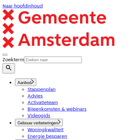
Naar hoofdinhoud
Zoekterm
Aanbod
Stappenplan
Advies
Activatieteam
Bijeenkomsten & webinars
Videogids
Gebouw verbeteringen
Woningkwaliteit
Energie besparen