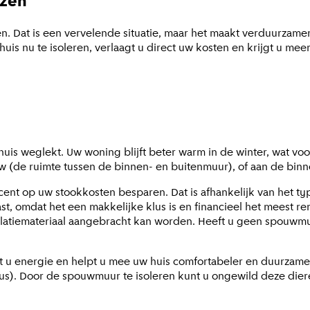
jzen
n. Dat is een vervelende situatie, maar het maakt verduurzame
uis nu te isoleren, verlaagt u direct uw kosten en krijgt u mee
uis weglekt. Uw woning blijft beter warm in de winter, wat voo
uw (de ruimte tussen de binnen- en buitenmuur), of aan de bin
rocent op uw stookkosten besparen. Dat is afhankelijk van het 
t, omdat het een makkelijke klus is en financieel het meest re
atiemateriaal aangebracht kan worden. Heeft u geen spouwmuur
t u energie en helpt u mee uw huis comfortabeler en duurzame
s). Door de spouwmuur te isoleren kunt u ongewild deze diere