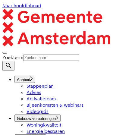
Naar hoofdinhoud
Zoekterm
Aanbod
Stappenplan
Advies
Activatieteam
Bijeenkomsten & webinars
Videogids
Gebouw verbeteringen
Woningkwaliteit
Energie besparen