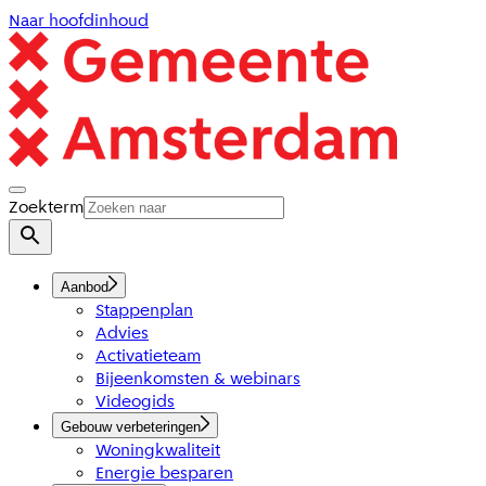
Naar hoofdinhoud
Zoekterm
Aanbod
Stappenplan
Advies
Activatieteam
Bijeenkomsten & webinars
Videogids
Gebouw verbeteringen
Woningkwaliteit
Energie besparen