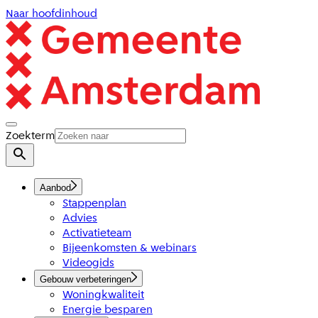
Naar hoofdinhoud
Zoekterm
Aanbod
Stappenplan
Advies
Activatieteam
Bijeenkomsten & webinars
Videogids
Gebouw verbeteringen
Woningkwaliteit
Energie besparen