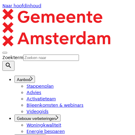
Naar hoofdinhoud
Zoekterm
Aanbod
Stappenplan
Advies
Activatieteam
Bijeenkomsten & webinars
Videogids
Gebouw verbeteringen
Woningkwaliteit
Energie besparen