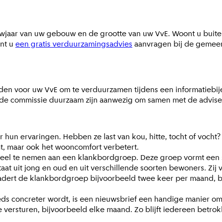
ouwjaar van uw gebouw en de grootte van uw VvE. Woont u buit
unt u
een gratis verduurzamingsadvies
aanvragen bij de gemee
eden voor uw VvE om te verduurzamen tijdens een informatiebi
en de commissie duurzaam zijn aanwezig om samen met de advis
hun ervaringen. Hebben ze last van kou, hitte, tocht of vocht
t, maar ook het wooncomfort verbetert.
el te nemen aan een klankbordgroep. Deze groep vormt een sch
at uit jong en oud en uit verschillende soorten bewoners. Zi
rgadert de klankbordgroep bijvoorbeeld twee keer per maand, b
eds concreter wordt, is een nieuwsbrief een handige manier o
 versturen, bijvoorbeeld elke maand. Zo blijft iedereen betrok