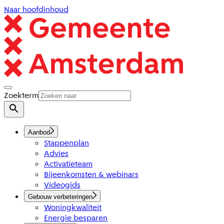
Naar hoofdinhoud
Zoekterm
Aanbod
Stappenplan
Advies
Activatieteam
Bijeenkomsten & webinars
Videogids
Gebouw verbeteringen
Woningkwaliteit
Energie besparen