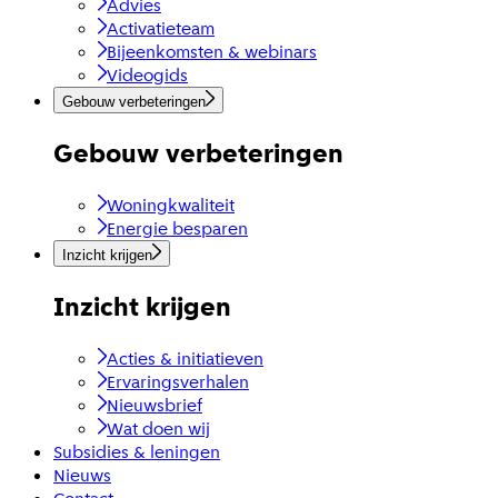
Advies
Activatieteam
Bijeenkomsten & webinars
Videogids
Gebouw verbeteringen
Gebouw verbeteringen
Woningkwaliteit
Energie besparen
Inzicht krijgen
Inzicht krijgen
Acties & initiatieven
Ervaringsverhalen
Nieuwsbrief
Wat doen wij
Subsidies & leningen
Nieuws