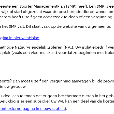
meente een SoortenManagementPlan (SMP) heeft. Een SMP is een
e wijk of stad uitgezocht waar de beschermde dieren wonen e
arom hoeft u zelf geen onderzoek te doen of een vergunning a
an het SMP valt. Dit staat vaak op de website van uw gemeente.
gina in nieuw tabblad
ethode Natuurvriendelijk Isoleren (NVI). Uw isolatiebedrijf 
e plek (zoals een vleermuiskast) voordat ze beginnen met isole
ente? Dan moet u zelf een vergunning aanvragen bij de provin
 in uw gebouw.
als doel aan te tonen dat er geen beschermde dieren in het geb
. Gelukkig is er een subsidie! Uw VvE kan een deel van de kost
ent externe pagina in nieuw tabblad
.