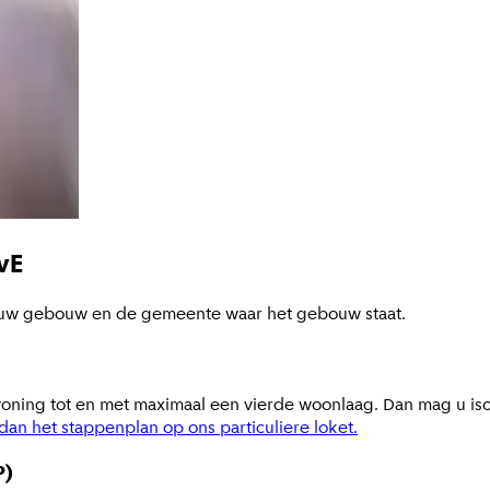
vE
n uw gebouw en de gemeente waar het gebouw staat.
oning tot en met maximaal een vierde woonlaag. Dan mag u iso
dan het stappenplan op ons particuliere loket.
P)