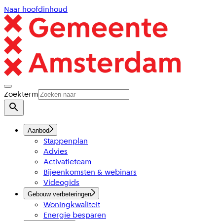
Naar hoofdinhoud
Zoekterm
Aanbod
Stappenplan
Advies
Activatieteam
Bijeenkomsten & webinars
Videogids
Gebouw verbeteringen
Woningkwaliteit
Energie besparen