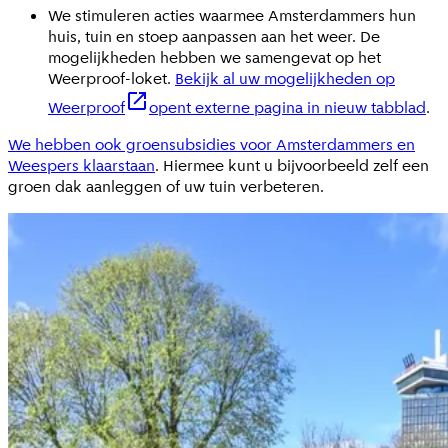
We stimuleren acties waarmee Amsterdammers hun
huis, tuin en stoep aanpassen aan het weer. De
mogelijkheden hebben we samengevat op het
Weerproof-loket.
Bekijk al uw mogelijkheden op
Weerproof
opent externe pagina in nieuw tabblad
.
We hebben ook groensubsidies voor Amsterdammers en
Weespers klaarstaan
. Hiermee kunt u bijvoorbeeld zelf een
groen dak aanleggen of uw tuin verbeteren.