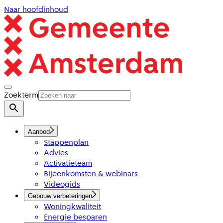
Naar hoofdinhoud
Zoekterm
Aanbod
Stappenplan
Advies
Activatieteam
Bijeenkomsten & webinars
Videogids
Gebouw verbeteringen
Woningkwaliteit
Energie besparen