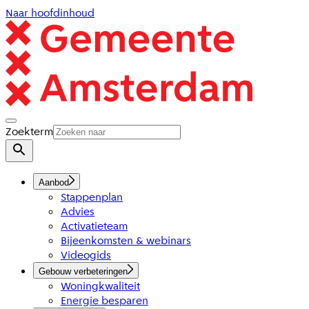
Naar hoofdinhoud
Zoekterm
Aanbod
Stappenplan
Advies
Activatieteam
Bijeenkomsten & webinars
Videogids
Gebouw verbeteringen
Woningkwaliteit
Energie besparen