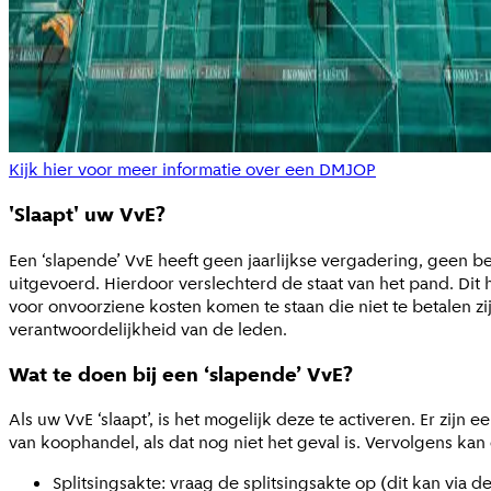
Kijk hier voor meer informatie over een DMJOP
'Slaapt' uw VvE?
Een ‘slapende’ VvE heeft geen jaarlijkse vergadering, geen 
uitgevoerd. Hierdoor verslechterd de staat van het pand. Di
voor onvoorziene kosten komen te staan die niet te betalen zi
verantwoordelijkheid van de leden.
Wat te doen bij een ‘slapende’ VvE?
Als uw VvE ‘slaapt’, is het mogelijk deze te activeren. Er zi
van koophandel, als dat nog niet het geval is. Vervolgens k
Splitsingsakte: vraag de splitsingsakte op (dit kan via d