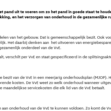
et pand uit te voeren om zo het pand in goede staat te hou
kking, en het verzorgen van onderhoud in de gezamenlijke r
elen van het gebouw. Dat is gemeenschappelijk bezit. Ook voo
ijk. Het daarbij denken aan het uitvoeren van energiebesparen
 gezamenlijk onderdeel van de VvE.
, verschilt per VvE en staat gespecificeerd in de splitsingsak
ke bezit van de VvE in een meerjarig onderhoudsplan (MJOP).
ehorende kosten. De VvE weet zo welk onderhoud wanneer uit
 maandelijkse servicekosten die elk lid van de VvE betaalt.
 aan onderhoud van de VvE te kunnen voldoen. Zo komt de VvE 