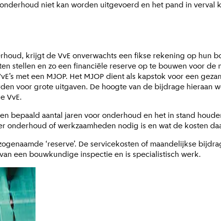
derhoud niet kan worden uitgevoerd en het pand in verval kom
houd, krijgt de VvE onverwachts een fikse rekening op hun bo
ten stellen en zo een financiële reserve op te bouwen voor d
VvE’s met een MJOP. Het MJOP dient als kapstok voor een geza
den voor grote uitgaven. De hoogte van de bijdrage hieraan w
e VvE.
en bepaald aantal jaren voor onderhoud en het in stand houd
neer onderhoud of werkzaamheden nodig is en wat de kosten daa
ogenaamde ‘reserve’. De servicekosten of maandelijkse bijdra
van een bouwkundige inspectie en is specialistisch werk.