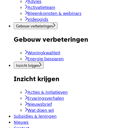
Advies
Activatieteam
Bijeenkomsten & webinars
Videogids
Gebouw verbeteringen
Gebouw verbeteringen
Woningkwaliteit
Energie besparen
Inzicht krijgen
Inzicht krijgen
Acties & initiatieven
Ervaringsverhalen
Nieuwsbrief
Wat doen wij
Subsidies & leningen
Nieuws