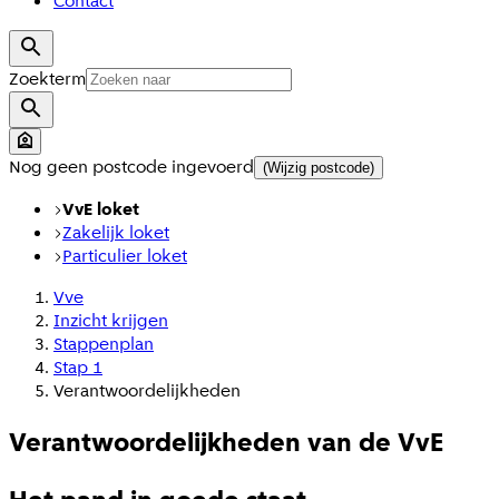
Contact
Zoekterm
Nog geen postcode ingevoerd
(Wijzig postcode)
VvE loket
Zakelijk loket
Particulier loket
Vve
Inzicht krijgen
Stappenplan
Stap 1
Verantwoordelijkheden
Verantwoordelijkheden van de VvE