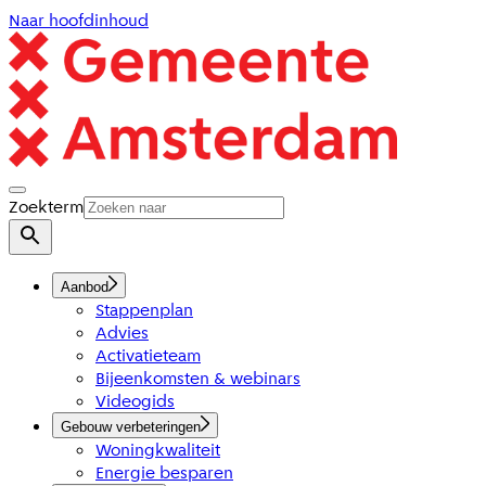
Naar hoofdinhoud
Zoekterm
Aanbod
Stappenplan
Advies
Activatieteam
Bijeenkomsten & webinars
Videogids
Gebouw verbeteringen
Woningkwaliteit
Energie besparen