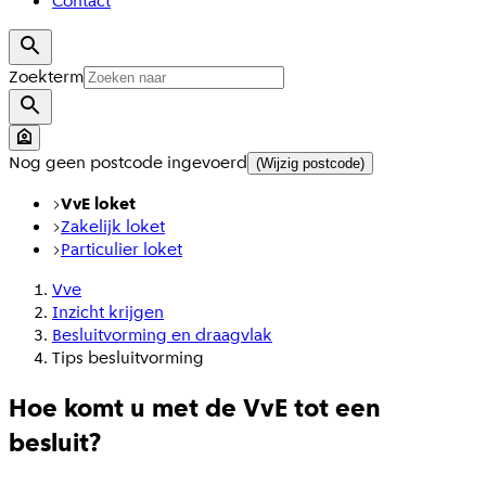
Contact
Zoekterm
Nog geen postcode ingevoerd
(Wijzig postcode)
VvE loket
Zakelijk loket
Particulier loket
Vve
Inzicht krijgen
Besluitvorming en draagvlak
Tips besluitvorming
Hoe komt u met de VvE tot een
besluit?