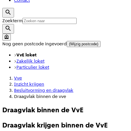
Contact
Zoekterm
Nog geen postcode ingevoerd
(Wijzig postcode)
VvE loket
Zakelijk loket
Particulier loket
Vve
Inzicht krijgen
Besluitvorming en draagvlak
Draagvlak binnen de vve
Draagvlak binnen de VvE
Draagvlak krijgen binnen de VvE