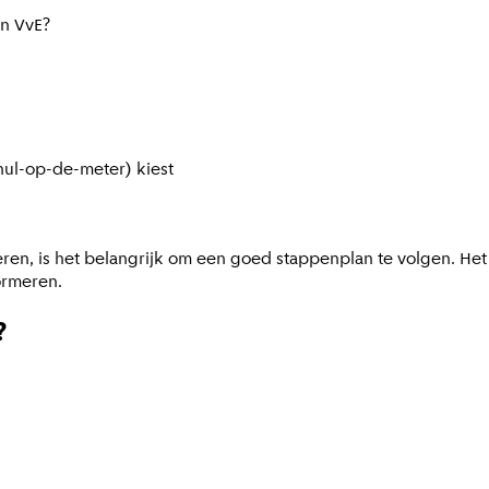
en VvE?
nul-op-de-meter) kiest
en, is het belangrijk om een goed stappenplan te volgen. Het 
formeren.
?