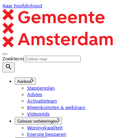
Naar hoofdinhoud
Zoekterm
Aanbod
Stappenplan
Advies
Activatieteam
Bijeenkomsten & webinars
Videogids
Gebouw verbeteringen
Woningkwaliteit
Energie besparen