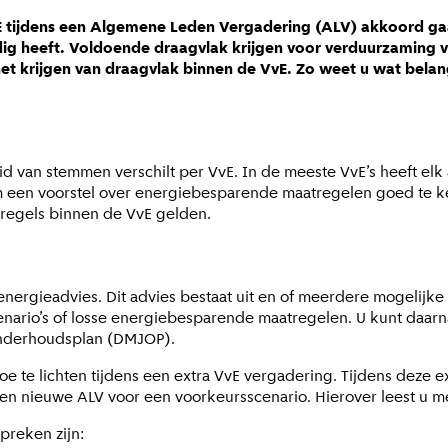
tijdens een Algemene Leden Vergadering (ALV) akkoord gaan
ig heeft. Voldoende draagvlak krijgen voor verduurzaming v
het krijgen van draagvlak binnen de VvE. Zo weet u wat belang
id van stemmen verschilt per VvE. In de meeste VvE’s heeft e
 een voorstel over energiebesparende maatregelen goed te k
e regels binnen de VvE gelden.
nergieadvies. Dit advies bestaat uit en of meerdere mogelijke 
nario’s of losse energiebesparende maatregelen. U kunt daarn
onderhoudsplan (DMJOP).
 toe te lichten tijdens een extra VvE vergadering. Tijdens deze 
een nieuwe ALV voor een voorkeursscenario. Hierover leest u m
preken zijn: