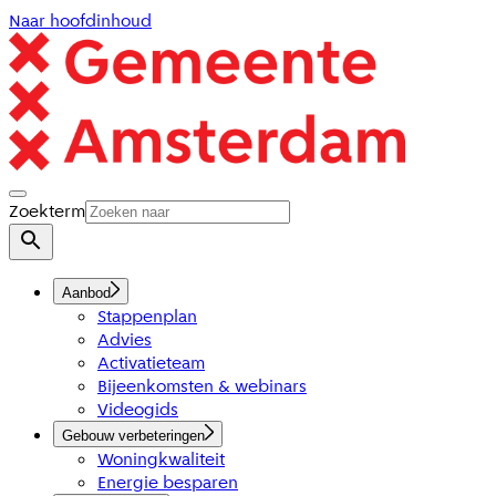
Naar hoofdinhoud
Zoekterm
Aanbod
Stappenplan
Advies
Activatieteam
Bijeenkomsten & webinars
Videogids
Gebouw verbeteringen
Woningkwaliteit
Energie besparen