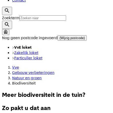
Contact
Zoekterm
Nog geen postcode ingevoerd
(Wijzig postcode)
VvE loket
Zakelijk loket
Particulier loket
Vve
Gebouw verbeteringen
Natuur en groen
Biodiversiteit
Meer biodiversiteit in de tuin?
Zo pakt u dat aan