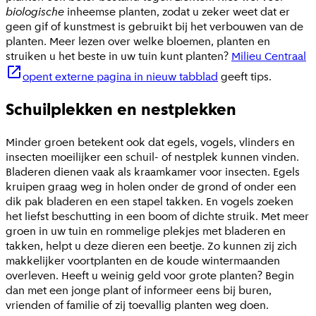
biologische
inheemse planten, zodat u zeker weet dat er
geen gif of kunstmest is gebruikt bij het verbouwen van de
planten. Meer lezen over welke bloemen, planten en
struiken u het beste in uw tuin kunt planten?
Milieu Centraal
opent externe pagina in nieuw tabblad
geeft tips.
Schuilplekken en nestplekken
Minder groen betekent ook dat egels, vogels, vlinders en
insecten moeilijker een schuil- of nestplek kunnen vinden.
Bladeren dienen vaak als kraamkamer voor insecten. Egels
kruipen graag weg in holen onder de grond of onder een
dik pak bladeren en een stapel takken. En vogels zoeken
het liefst beschutting in een boom of dichte struik. Met meer
groen in uw tuin en rommelige plekjes met bladeren en
takken, helpt u deze dieren een beetje. Zo kunnen zij zich
makkelijker voortplanten en de koude wintermaanden
overleven. Heeft u weinig geld voor grote planten? Begin
dan met een jonge plant of informeer eens bij buren,
vrienden of familie of zij toevallig planten weg doen.