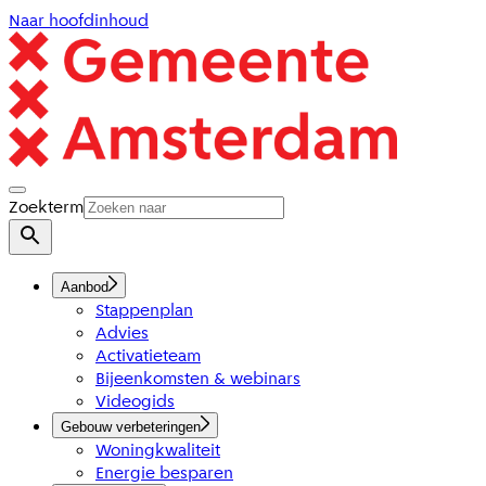
Naar hoofdinhoud
Zoekterm
Aanbod
Stappenplan
Advies
Activatieteam
Bijeenkomsten & webinars
Videogids
Gebouw verbeteringen
Woningkwaliteit
Energie besparen