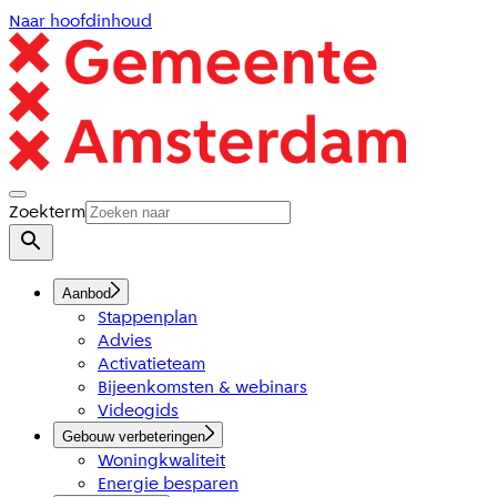
Naar hoofdinhoud
Zoekterm
Aanbod
Stappenplan
Advies
Activatieteam
Bijeenkomsten & webinars
Videogids
Gebouw verbeteringen
Woningkwaliteit
Energie besparen