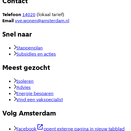
Contact
Telefoon
14020
(lokaal tarief)
Email
vve.wonen@amsterdam.nl
Snel naar
Stappenplan
Subsidies en acties
Meest gezocht
Isoleren
Advies
Energie besparen
Vind een vakspecialist
Volg Amsterdam
Facebook
opent externe pagina in nieuw tabblad