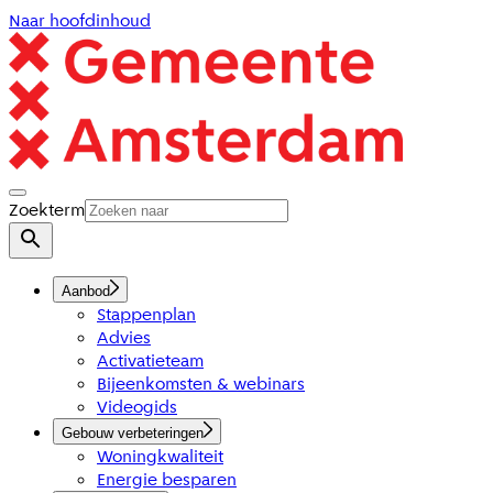
Naar hoofdinhoud
Zoekterm
Aanbod
Stappenplan
Advies
Activatieteam
Bijeenkomsten & webinars
Videogids
Gebouw verbeteringen
Woningkwaliteit
Energie besparen