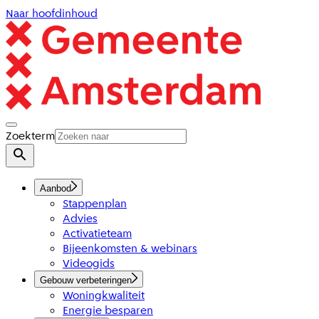
Naar hoofdinhoud
Zoekterm
Aanbod
Stappenplan
Advies
Activatieteam
Bijeenkomsten & webinars
Videogids
Gebouw verbeteringen
Woningkwaliteit
Energie besparen