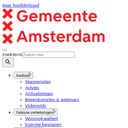
Naar hoofdinhoud
Zoekterm
Aanbod
Stappenplan
Advies
Activatieteam
Bijeenkomsten & webinars
Videogids
Gebouw verbeteringen
Woningkwaliteit
Energie besparen