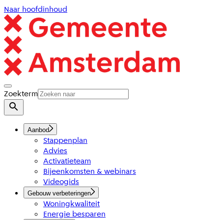
Naar hoofdinhoud
Zoekterm
Aanbod
Stappenplan
Advies
Activatieteam
Bijeenkomsten & webinars
Videogids
Gebouw verbeteringen
Woningkwaliteit
Energie besparen