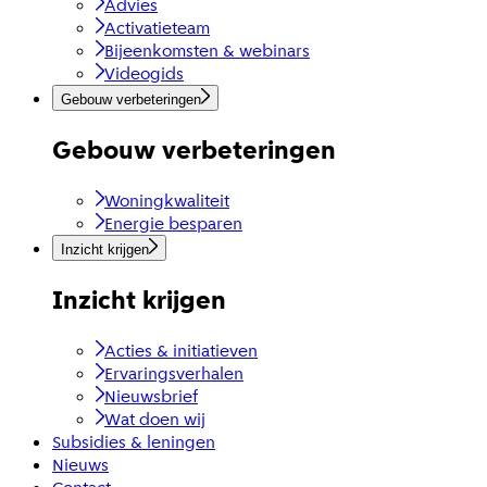
Advies
Activatieteam
Bijeenkomsten & webinars
Videogids
Gebouw verbeteringen
Gebouw verbeteringen
Woningkwaliteit
Energie besparen
Inzicht krijgen
Inzicht krijgen
Acties & initiatieven
Ervaringsverhalen
Nieuwsbrief
Wat doen wij
Subsidies & leningen
Nieuws