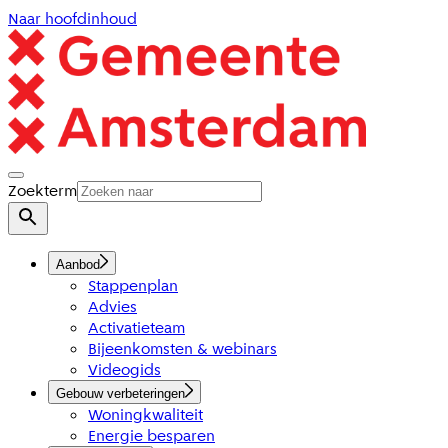
Naar hoofdinhoud
Zoekterm
Aanbod
Stappenplan
Advies
Activatieteam
Bijeenkomsten & webinars
Videogids
Gebouw verbeteringen
Woningkwaliteit
Energie besparen