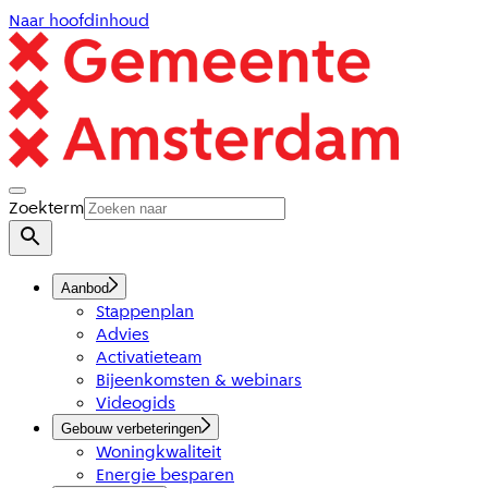
Naar hoofdinhoud
Zoekterm
Aanbod
Stappenplan
Advies
Activatieteam
Bijeenkomsten & webinars
Videogids
Gebouw verbeteringen
Woningkwaliteit
Energie besparen