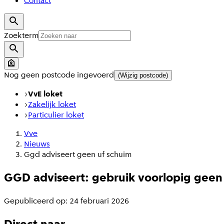
Contact
Zoekterm
Nog geen postcode ingevoerd
(Wijzig postcode)
VvE loket
Zakelijk loket
Particulier loket
Vve
Nieuws
Ggd adviseert geen uf schuim
GGD adviseert: gebruik voorlopig geen
Gepubliceerd op: 24 februari 2026
Direct naar