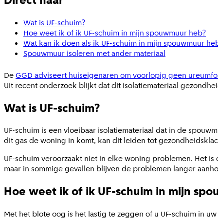
Wat is UF-schuim?
Hoe weet ik of ik UF-schuim in mijn spouwmuur heb?
Wat kan ik doen als ik UF-schuim in mijn spouwmuur he
Spouwmuur isoleren met ander materiaal
De
GGD adviseert huiseigenaren om voorlopig geen ureumf
Uit recent onderzoek blijkt dat dit isolatiemateriaal gezondhe
Wat is UF-schuim?
UF-schuim is een vloeibaar isolatiemateriaal dat in de spouwm
dit gas de woning in komt, kan dit leiden tot gezondheidskl
UF-schuim veroorzaakt niet in elke woning problemen. Het is 
maar in sommige gevallen blijven de problemen langer aanh
Hoe weet ik of ik UF-schuim in mijn s
Met het blote oog is het lastig te zeggen of u UF-schuim in uw