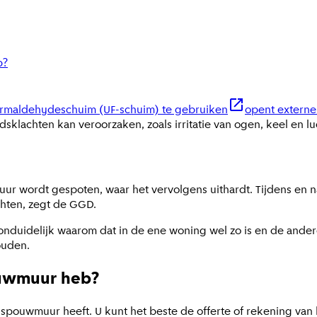
b?
ormaldehydeschuim (UF-schuim) te gebruiken
opent externe
idsklachten kan veroorzaken, zoals irritatie van ogen, keel en 
uur wordt gespoten, waar het vervolgens uithardt. Tijdens en n
achten, zegt de GGD.
onduidelijk waarom dat in de ene woning wel zo is en de ander
ouden.
pouwmuur heb?
 spouwmuur heeft. U kunt het beste de offerte of rekening van he