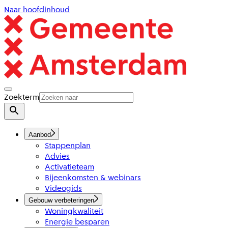
Naar hoofdinhoud
Zoekterm
Aanbod
Stappenplan
Advies
Activatieteam
Bijeenkomsten & webinars
Videogids
Gebouw verbeteringen
Woningkwaliteit
Energie besparen