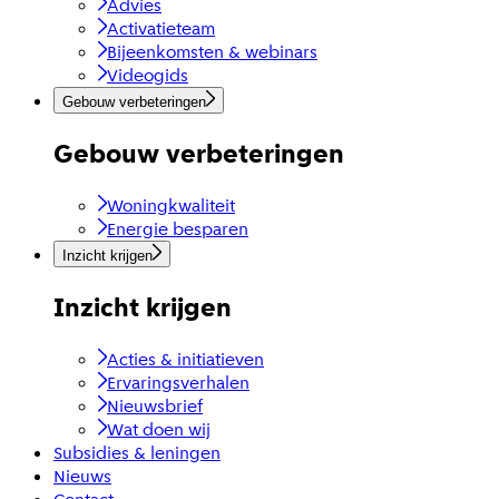
Advies
Activatieteam
Bijeenkomsten & webinars
Videogids
Gebouw verbeteringen
Gebouw verbeteringen
Woningkwaliteit
Energie besparen
Inzicht krijgen
Inzicht krijgen
Acties & initiatieven
Ervaringsverhalen
Nieuwsbrief
Wat doen wij
Subsidies & leningen
Nieuws