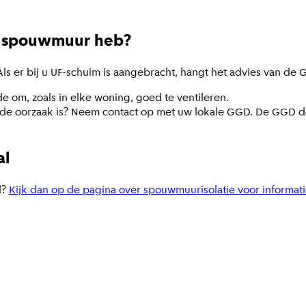
ijn spouwmuur heb?
ls er bij u UF-schuim is aangebracht, hangt het advies van de 
 om, zoals in elke woning, goed te ventileren.
de oorzaak is? Neem contact op met uw lokale GGD. De GGD de
al
l?
Kijk dan op de pagina over spouwmuurisolatie voor informat