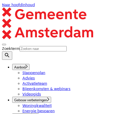
Naar hoofdinhoud
Zoekterm
Aanbod
Stappenplan
Advies
Activatieteam
Bijeenkomsten & webinars
Videogids
Gebouw verbeteringen
Woningkwaliteit
Energie besparen