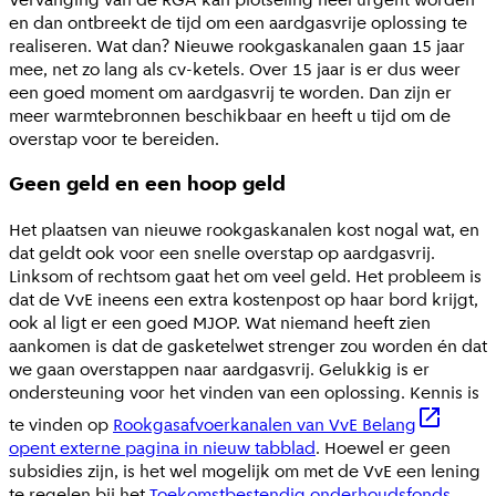
en dan ontbreekt de tijd om een aardgasvrije oplossing te
realiseren. Wat dan? Nieuwe rookgaskanalen gaan 15 jaar
mee, net zo lang als cv-ketels. Over 15 jaar is er dus weer
een goed moment om aardgasvrij te worden. Dan zijn er
meer warmtebronnen beschikbaar en heeft u tijd om de
overstap voor te bereiden.
Geen geld en een hoop geld
Het plaatsen van nieuwe rookgaskanalen kost nogal wat, en
dat geldt ook voor een snelle overstap op aardgasvrij.
Linksom of rechtsom gaat het om veel geld. Het probleem is
dat de VvE ineens een extra kostenpost op haar bord krijgt,
ook al ligt er een goed MJOP. Wat niemand heeft zien
aankomen is dat de gasketelwet strenger zou worden én dat
we gaan overstappen naar aardgasvrij. Gelukkig is er
ondersteuning voor het vinden van een oplossing. Kennis is
te vinden op
Rookgasafvoerkanalen van VvE Belang
opent externe pagina in nieuw tabblad
. Hoewel er geen
subsidies zijn, is het wel mogelijk om met de VvE een lening
te regelen bij het
Toekomstbestendig onderhoudsfonds