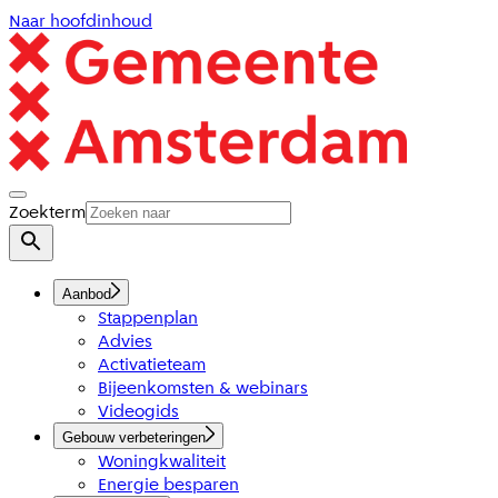
Naar hoofdinhoud
Zoekterm
Aanbod
Stappenplan
Advies
Activatieteam
Bijeenkomsten & webinars
Videogids
Gebouw verbeteringen
Woningkwaliteit
Energie besparen