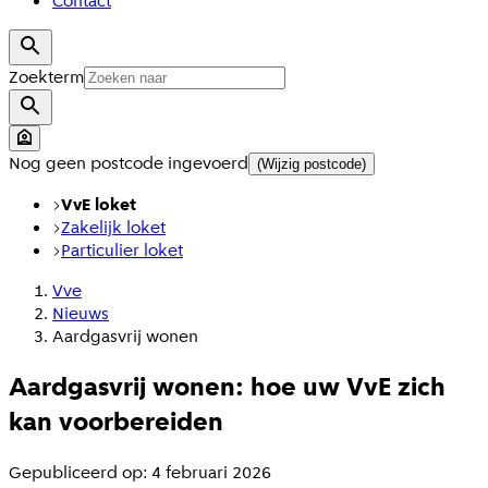
Contact
Zoekterm
Nog geen postcode ingevoerd
(Wijzig postcode)
VvE loket
Zakelijk loket
Particulier loket
Vve
Nieuws
Aardgasvrij wonen
Aardgasvrij wonen: hoe uw VvE zich
kan voorbereiden
Gepubliceerd op: 4 februari 2026