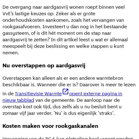
De overgang naar aardgasvrij wonen roept binnen veel
VvE’s lastige keuzes op. Zeker als er grote
onderhoudskosten aankomen, zoals het vervangen van
rookgasafvoeren. Investeert u dan nog in het bestaande
gassysteem, of is dit hét moment om de stap naar
aardgasvrij te zetten? In dit artikel leest u wat er allemaal
meespeelt bij deze beslissing en welke stappen u kunt
nemen.
Nu overstappen op aardgasvrij
Overstappen kan alleen als er een andere warmtebron
beschikbaar is. Wanneer die er is? Daarover is meer te lezen
in de
Transitievisie Warmte
opent externe pagina in
nieuw tabblad
van de gemeente. De aanloop naar de
overstap kost ook tijd, dus zelfs als u nu besluit bent u
zomaar vijf jaar verder. 'Nu' is dus eigenlijk 'straks'.
Kosten maken voor rookgaskanalen
Vervanging van de RGA kan plotseling heel urgent worden