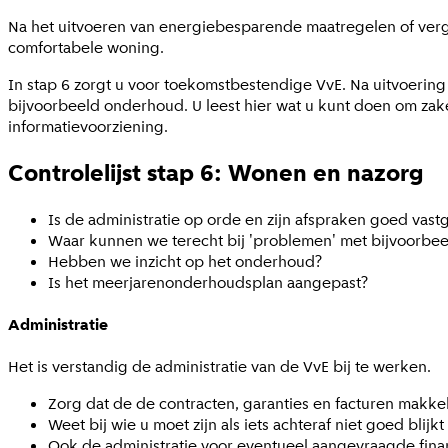
Na het uitvoeren van energiebesparende maatregelen of ver
comfortabele woning.
In stap 6 zorgt u voor toekomstbestendige VvE. Na uitvoering
bijvoorbeeld onderhoud. U leest hier wat u kunt doen om zak
informatievoorziening.
Controlelijst stap 6: Wonen en nazorg
Is de administratie op orde en zijn afspraken goed vas
Waar kunnen we terecht bij 'problemen' met bijvoorbeeld
Hebben we inzicht op het onderhoud?
Is het meerjarenonderhoudsplan aangepast?
Administratie
Het is verstandig de administratie van de VvE bij te werken.
Zorg dat de de contracten, garanties en facturen makkeli
Weet bij wie u moet zijn als iets achteraf niet goed blijkt 
Ook de administratie voor eventueel aangevraagde finan