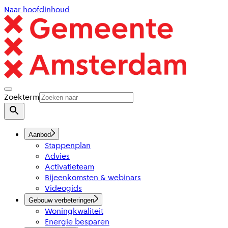
Naar hoofdinhoud
Zoekterm
Aanbod
Stappenplan
Advies
Activatieteam
Bijeenkomsten & webinars
Videogids
Gebouw verbeteringen
Woningkwaliteit
Energie besparen