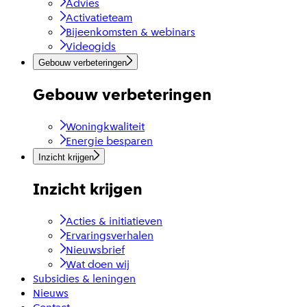
Advies
Activatieteam
Bijeenkomsten & webinars
Videogids
Gebouw verbeteringen
Gebouw verbeteringen
Woningkwaliteit
Energie besparen
Inzicht krijgen
Inzicht krijgen
Acties & initiatieven
Ervaringsverhalen
Nieuwsbrief
Wat doen wij
Subsidies & leningen
Nieuws