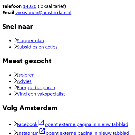
Telefoon
14020
(lokaal tarief)
Email
vve.wonen@amsterdam.nl
Snel naar
Stappenplan
Subsidies en acties
Meest gezocht
Isoleren
Advies
Energie besparen
Vind een vakspecialist
Volg Amsterdam
Facebook
opent externe pagina in nieuw tabblad
Instagram
opent externe pagina in nieuw tabblad