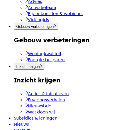
Advies
Activatieteam
Bijeenkomsten & webinars
Videogids
Gebouw verbeteringen
Gebouw verbeteringen
Woningkwaliteit
Energie besparen
Inzicht krijgen
Inzicht krijgen
Acties & initiatieven
Ervaringsverhalen
Nieuwsbrief
Wat doen wij
Subsidies & leningen
Nieuws