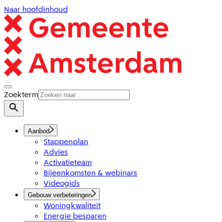
Naar hoofdinhoud
Zoekterm
Aanbod
Stappenplan
Advies
Activatieteam
Bijeenkomsten & webinars
Videogids
Gebouw verbeteringen
Woningkwaliteit
Energie besparen