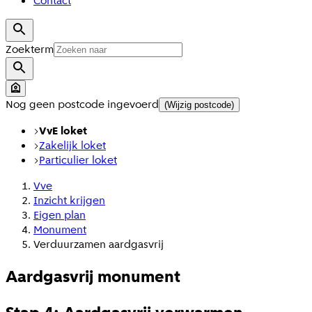
Contact
Zoekterm
Nog geen postcode ingevoerd
(Wijzig postcode)
VvE loket
Zakelijk loket
Particulier loket
Vve
Inzicht krijgen
Eigen plan
Monument
Verduurzamen aardgasvrij
Aardgasvrij monument