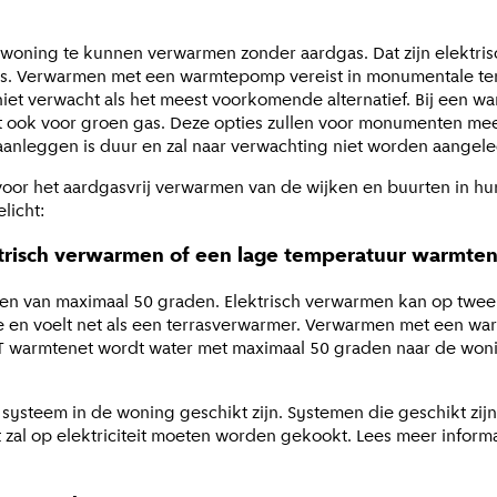
 woning te kunnen verwarmen zonder aardgas. Dat zijn elektr
s. Verwarmen met een warmtepomp vereist in monumentale termen
et verwacht als het meest voorkomende alternatief. Bij een w
t ook voor groen gas. Deze opties zullen voor monumenten meer 
 aanleggen is duur en zal naar verwachting niet worden aange
oor het aardgasvrij verwarmen van de wijken en buurten in h
licht:
trisch verwarmen of een lage temperatuur warmte
en van maximaal 50 graden. Elektrisch verwarmen kan op twe
e en voelt net als een terrasverwarmer. Verwarmen met een w
 LT warmtenet wordt water met maximaal 50 graden naar de won
ysteem in de woning geschikt zijn. Systemen die geschikt zijn
zal op elektriciteit moeten worden gekookt. Lees meer inform