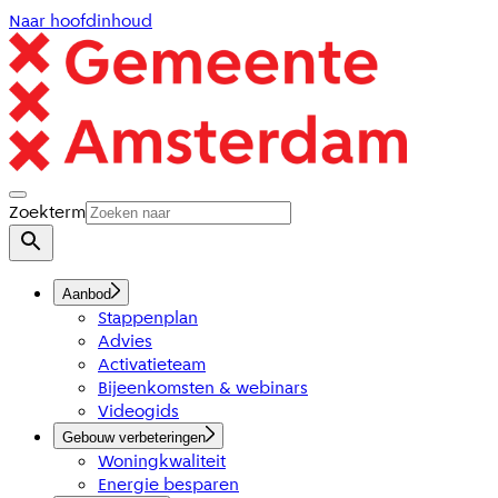
Naar hoofdinhoud
Zoekterm
Aanbod
Stappenplan
Advies
Activatieteam
Bijeenkomsten & webinars
Videogids
Gebouw verbeteringen
Woningkwaliteit
Energie besparen