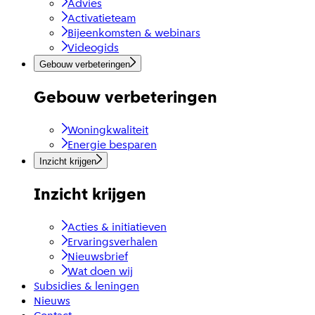
Advies
Activatieteam
Bijeenkomsten & webinars
Videogids
Gebouw verbeteringen
Gebouw verbeteringen
Woningkwaliteit
Energie besparen
Inzicht krijgen
Inzicht krijgen
Acties & initiatieven
Ervaringsverhalen
Nieuwsbrief
Wat doen wij
Subsidies & leningen
Nieuws