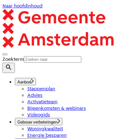
Naar hoofdinhoud
Zoekterm
Aanbod
Stappenplan
Advies
Activatieteam
Bijeenkomsten & webinars
Videogids
Gebouw verbeteringen
Woningkwaliteit
Energie besparen