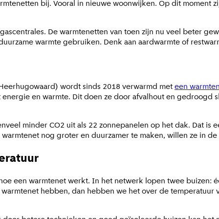
rmtenetten bij. Vooral in nieuwe woonwijken. Op dit moment zi
scentrales. De warmtenetten van toen zijn nu veel beter gewo
duurzame warmte gebruiken. Denk aan aardwarmte of restwarmt
n Heerhugowaard) wordt sinds 2018 verwarmd met
een warmten
 energie en warmte. Dit doen ze door afvalhout en gedroogd s
venveel minder CO2 uit als 22 zonnepanelen op het dak. Dat is 
 warmtenet nog groter en duurzamer te maken, willen ze in de
eratuur
r hoe een warmtenet werkt. In het netwerk lopen twee buizen: 
n warmtenet hebben, dan hebben we het over de temperatuur va