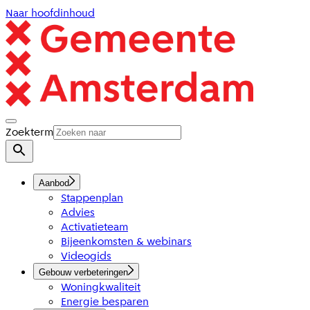
Naar hoofdinhoud
Zoekterm
Aanbod
Stappenplan
Advies
Activatieteam
Bijeenkomsten & webinars
Videogids
Gebouw verbeteringen
Woningkwaliteit
Energie besparen