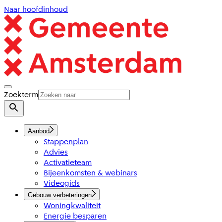
Naar hoofdinhoud
Zoekterm
Aanbod
Stappenplan
Advies
Activatieteam
Bijeenkomsten & webinars
Videogids
Gebouw verbeteringen
Woningkwaliteit
Energie besparen